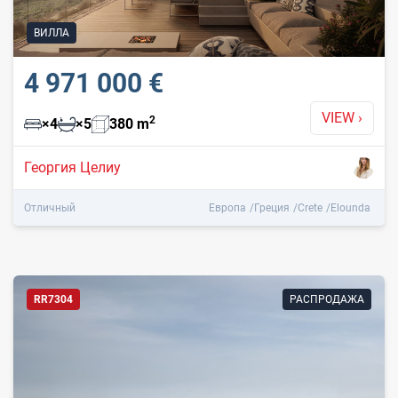
ВИЛЛА
4 971 000 €
VIEW
›
2
×
4
×
5
380
m
Георгия Целиу
Отличный
Европа
Греция
Crete
Elounda
RR7304
РАСПРОДАЖА