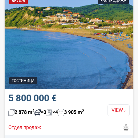
RR7376
РАСПРОДАЖА
ГОСТИНИЦА
5 800 000 €
VIEW
›
2
2
2 878
m
×
0
×
4
3 905
m
Отдел продаж