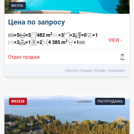
ВИЛЛА
Цена по запросу
2
×
5
×
5
482
m
×
3
×
2
×
0
×
1
VIEW
›
2
×
2
×
1
×
2
4 385
m
×
1
Отдел продаж
Европа
Греция
Корфу
Коммено
RR3238
РАСПРОДАЖА