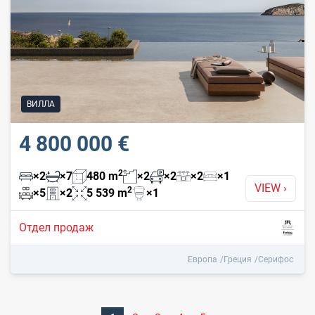
ВИЛЛА
4 800 000 €
2
×
2
×
7
480
m
×
2
×
2
×
2
×
1
VIEW
›
2
×
5
×
2
5 539
m
×
1
Отдел продаж
Европа
Греция
Серифос