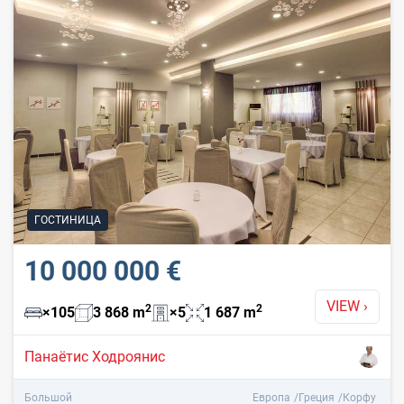
ГОСТИНИЦА
10 000 000 €
VIEW
›
2
2
×
105
3 868
m
×
5
1 687
m
Панаётис Ходроянис
Большой
Европа
Греция
Корфу