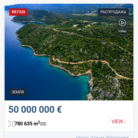
RR7320
РАСПРОДАЖА
Video
Доступный для
У воды
людей с ограниченной
подвижностью
ЗЕМЛЯ
С видео
С виртуальным
50 000 000 €
туром
VIEW
›
2
780 635
m
Европа
Греция
Peloponnese