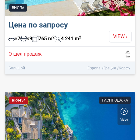
ВИЛЛА
Цена по запросу
VIEW
›
2
2
×
7
×
9
765
m
4 241
m
Отдел продаж
Большой
Европа
Греция
Корфу
RR4454
РАСПРОДАЖА
Video