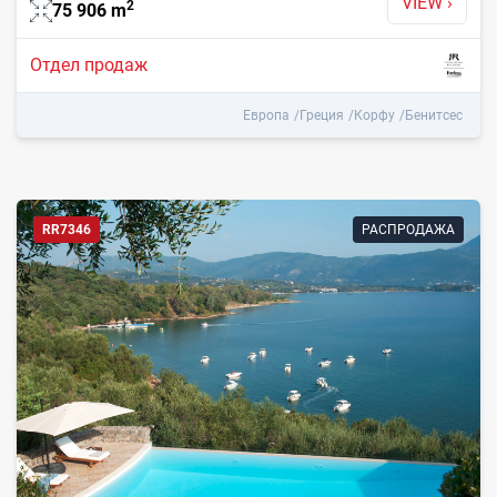
VIEW
›
2
75 906
m
Отдел продаж
Европа
Греция
Корфу
Бенитсес
RR7346
РАСПРОДАЖА