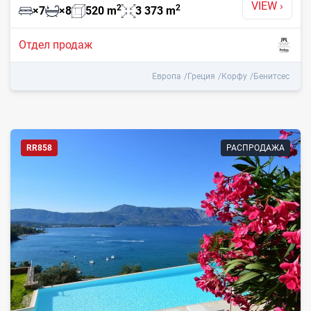
VIEW
›
2
2
×
7
×
8
520
m
3 373
m
Отдел продаж
Европа
Греция
Корфу
Бенитсес
RR858
РАСПРОДАЖА