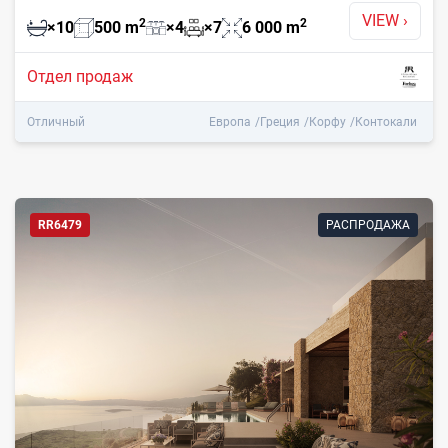
VIEW
›
2
2
×
10
500
m
×
4
×
7
6 000
m
Отдел продаж
Отличный
Европа
Греция
Корфу
Контокали
RR6479
РАСПРОДАЖА