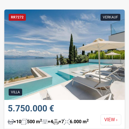
RR7272
VERKAUF
VILLA
5.750.000 €
VIEW
›
2
2
×
10
500
m
×
4
×
7
6.000
m