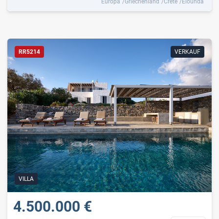
Europa
Griechenland
Crete
Elounda
RR5214
VERKAUF
VILLA
4.500.000 €