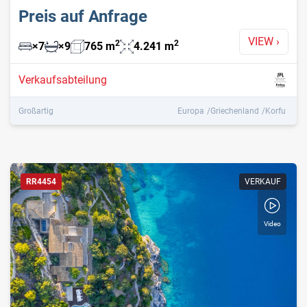
Preis auf Anfrage
VIEW
›
2
2
×
7
×
9
765
m
4.241
m
Verkaufsabteilung
Großartig
Europa
Griechenland
Korfu
RR4454
VERKAUF
Video