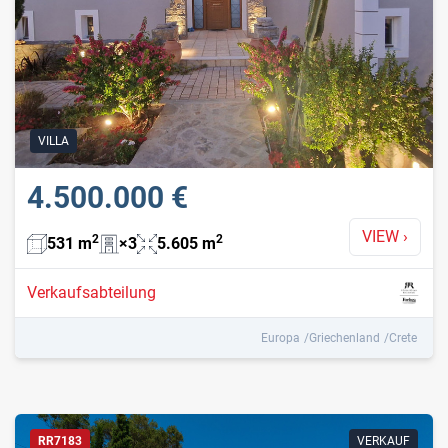
VILLA
4.500.000 €
VIEW
›
2
2
531
m
×
3
5.605
m
Verkaufsabteilung
Europa
Griechenland
Crete
RR7183
VERKAUF