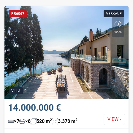
to
RR6067
VERKAUF
Video
Wasserfront
"Mobilitätsfreundlich"
Mit Video
Mit virtuellem
VILLA
Rundgang
14.000.000 €
VIEW
›
2
2
×
7
×
8
520
m
3.373
m