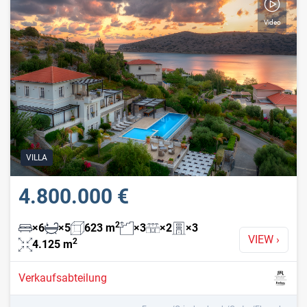
Video
VILLA
4.800.000 €
2
×
6
×
5
623
m
×
3
×
2
×
3
VIEW
›
2
4.125
m
Verkaufsabteilung