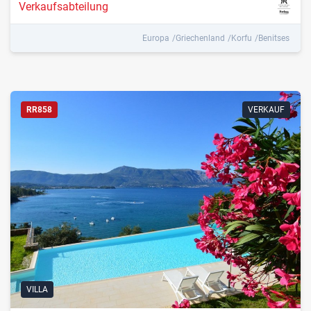
Verkaufsabteilung
Europa
Griechenland
Korfu
Benitses
RR858
VERKAUF
VILLA