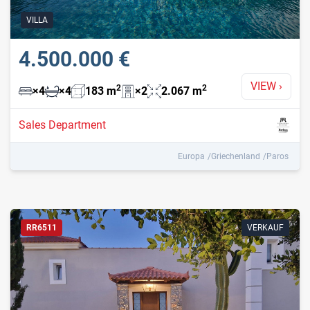
VILLA
4.500.000 €
VIEW
›
2
2
×
4
×
4
183
m
×
2
2.067
m
Sales Department
Europa
Griechenland
Paros
RR6511
VERKAUF