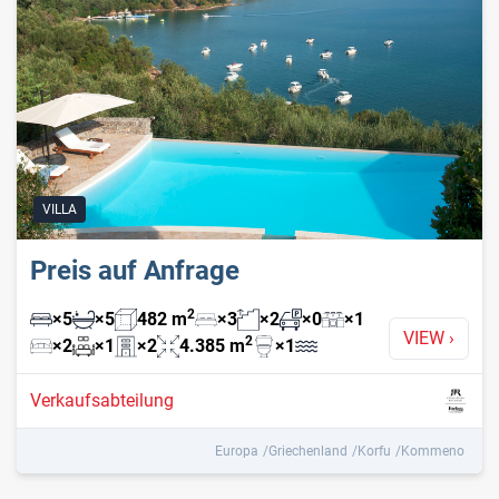
VILLA
Preis auf Anfrage
2
×
5
×
5
482
m
×
3
×
2
×
0
×
1
VIEW
›
2
×
2
×
1
×
2
4.385
m
×
1
Verkaufsabteilung
Europa
Griechenland
Korfu
Kommeno