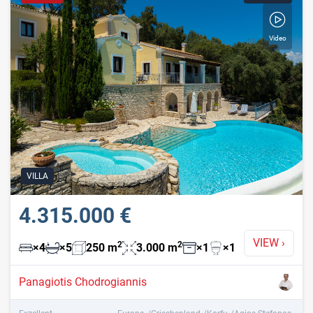
Video
VILLA
4.315.000 €
VIEW
›
2
2
×
4
×
5
250
m
3.000
m
×
1
×
1
Panagiotis Chodrogiannis