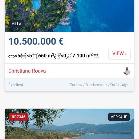
VILLA
10.500.000 €
VIEW
›
2
2
×
5
×
5
660
m
×
0
7.100
m
Christiana Rouva
Exzellent
Europa
Griechenland
Korfu
Agni
RR7346
VERKAUF