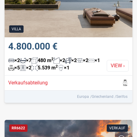
VILLA
4.800.000 €
2
×
2
×
7
480
m
×
2
×
2
×
2
×
1
VIEW
›
2
×
5
×
2
5.539
m
×
1
Verkaufsabteilung
Europa
Griechenland
Serifos
RR6622
VERKAUF