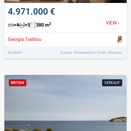
4.971.000 €
VIEW
›
2
×
4
×
5
380
m
Georgia Tselliou
Exzellent
Europa
Griechenland
Crete
Elounda
RR7304
VERKAUF