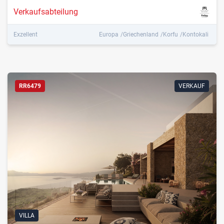
Verkaufsabteilung
Exzellent
Europa
Griechenland
Korfu
Kontokali
RR6479
VERKAUF
VILLA