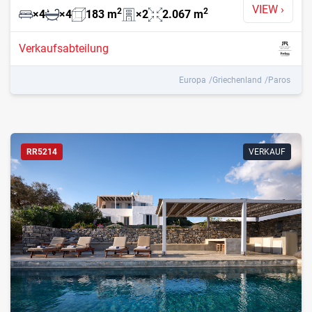
VIEW
›
2
2
×
4
×
4
183
m
×
2
2.067
m
Verkaufsabteilung
Europa
Griechenland
Paros
RR5214
VERKAUF