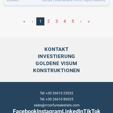
Exzellent
Europa
Griechenland
Korfu
Agios Stefanos
«
‹
1
2
3
4
5
›
»
KONTAKT
INVESTIERUNG
GOLDENE VISUM
KONSTRUKTIONEN
Tel: +30 26610 23032
Tel: +30 26610 86025
sales@rrcorfurealestate.com
Facebook
Instagram
LinkedIn
TikTok